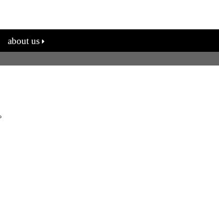
about us
。