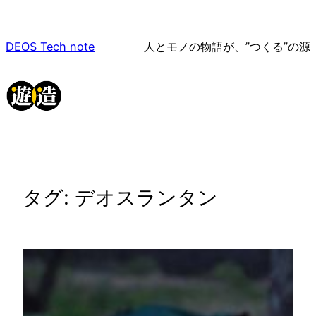
内
容
DEOS Tech note
人とモノの物語が、”つくる”の源
を
ス
キ
ッ
プ
タグ:
デオスランタン